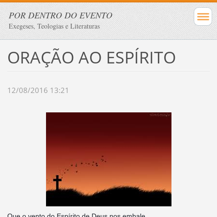
POR DENTRO DO EVENTO
Exegeses, Teologias e Literaturas
ORAÇÃO AO ESPÍRITO
12/08/2016 13:21
Que o vento do Espírito de Deus nos embale,