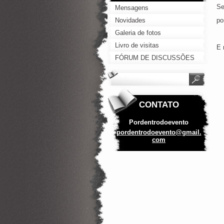
Se
Mensagens
Novidades
po
Galeria de fotos
Livro de visitas
E 
FÓRUM DE DISCUSSÕES
CONTATO
Pordentrodoevento
pordentr
odoevent
o@gmail.
com