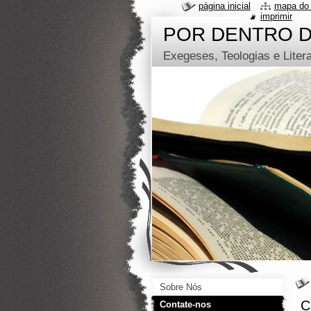
página inicial
mapa do 
imprimir
POR DENTRO 
Exegeses, Teologias e Liter
Sobre Nós
C
Contate-nos