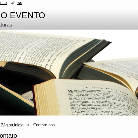
site
rss
DO EVENTO
aturas
Página inicial
Contate-nos
ontato