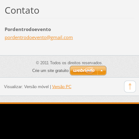
Contato
Pordentrodoevento
pordentr
odoevent
o@gmail.
com
© 2011 Todos os direitos reservados.
Crie um site gratuito
Visualizar:
Versão móvel
|
Versão PC