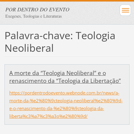
POR DENTRO DO EVENTO
Exegeses, Teologias e Literaturas
Palavra-chave: Teologia
Neoliberal
A morte da “Teologia Neoliberal” e o
renascimento da “Teologia da Libertação”
https://pordentrodoevento.webnode.com.br/news/a-
morte-da-%e2%80%9cteologia-neoliberal%e2%80%9d-
e-o-renascimento-da-%e2%80%9cteologia-da-
liberta%c3%a7%c3%a3o%e2%80%9d/