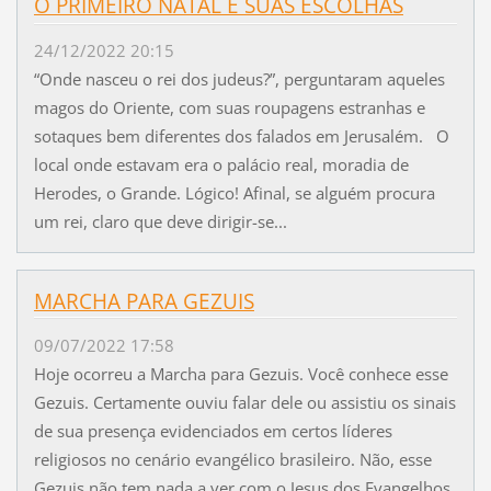
O PRIMEIRO NATAL E SUAS ESCOLHAS
24/12/2022 20:15
“Onde nasceu o rei dos judeus?”, perguntaram aqueles
magos do Oriente, com suas roupagens estranhas e
sotaques bem diferentes dos falados em Jerusalém. O
local onde estavam era o palácio real, moradia de
Herodes, o Grande. Lógico! Afinal, se alguém procura
um rei, claro que deve dirigir-se...
MARCHA PARA GEZUIS
09/07/2022 17:58
Hoje ocorreu a Marcha para Gezuis. Você conhece esse
Gezuis. Certamente ouviu falar dele ou assistiu os sinais
de sua presença evidenciados em certos líderes
religiosos no cenário evangélico brasileiro. Não, esse
Gezuis não tem nada a ver com o Jesus dos Evangelhos