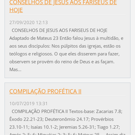
CONSELHOS DE JESUS AOS FARISEUS DE
HOJE
27/09/2020 12:13
CONSELHOS DE JESUS AOS FARISEUS DE HOJE
Adaptado de Mateus 23 Então falou Jesus à multidão, e
aos seus discípulos: Nos púlpitos das igrejas, estão os
teólogos e religiosos. O que eles disserem para fazer,
observem se provém do reino de Deus e as façam.
Mas...
COMPILAÇÃO PROFÉTICA II
10/07/2019 13:31
COMPILAÇÃO PROFÉTICA II Textos-base: Zacarias 7.8;
Êxodo 22.21-23; Deuteronômio 24.17; Provérbios
23.10-11; Isaías 10.1-2; Jeremias 5.26-31; Tiago 1.27;
Amós 2; 5; 6; Miquéias 2; 3; 5; 6; Mateus 25 Assim diz